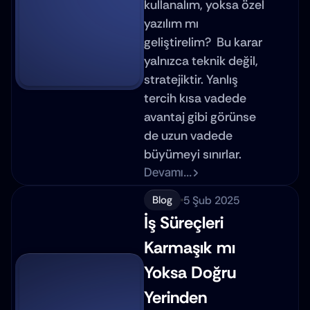
kullanalım, yoksa özel 
yazılım mı 
geliştirelim?  Bu karar 
yalnızca teknik değil, 
stratejiktir. Yanlış 
tercih kısa vadede 
avantaj gibi görünse 
de uzun vadede 
büyümeyi sınırlar.
Devamı...
5 Şub 2025
Blog
İş Süreçleri 
Karmaşık mı 
Yoksa Doğru 
Yerinden 