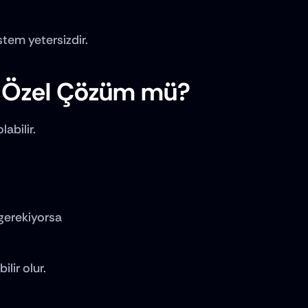
istem yetersizdir.
ı, Özel Çözüm mü?
labilir.
 gerekiyorsa
lir olur.