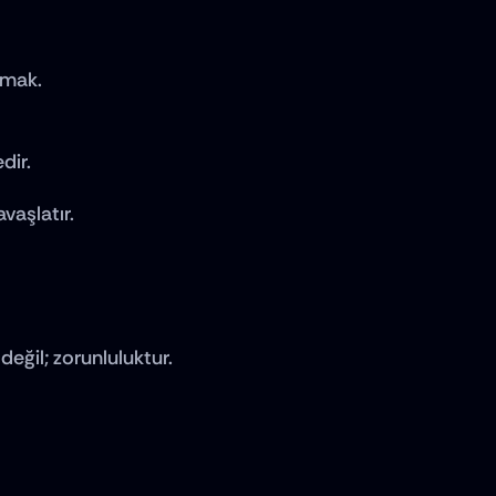
nmak.
dir.
vaşlatır.
değil; zorunluluktur.