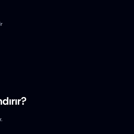
r
dırır?
.